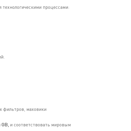
я технологическими процессами:
ий.
х фильтров, маховики
и GB,
и соответствовать мировым