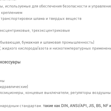
 используемые для обеспечения безопасности и управлени
 креплением
 транспортировки шлама и твердых веществ
хэксцентриковые, трехэксцентриковые
обывающая, бумажная и шламовая промышленность)
, жидкого кислорода/азота и низкотемпературных применен
ксессуары
аны
гидравлические)
позиционеры, концевые выключатели, регуляторы воздушны
ународным стандартам.
такие как DIN, ANSI/API, JIS, BS, NF 