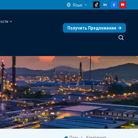
Язык
ости
Получить Предложение
English
中文
español
Deutsch
العربية
русский
français
português
Дом
Компания